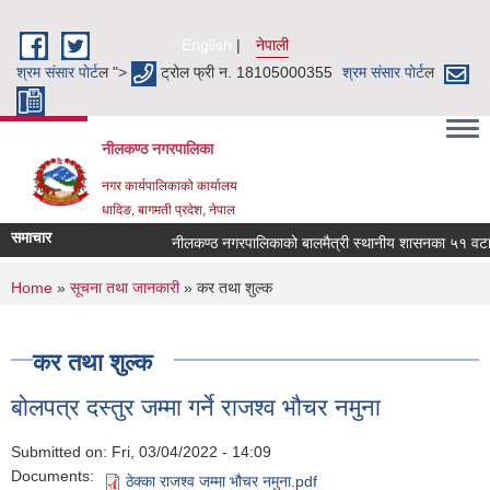
Skip to main content
English
नेपाली
श्रम संसार पाेर्ट
ल ">
ट्रोल फ्री न. 18105000355
श्रम संसार पाेर्ट
ल
नीलकण्ठ नगरपालिका
नगर कार्यपालिकाको कार्यालय
धादिङ, बागमती प्रदेश, नेपाल
समाचार
नीलकण्ठ नगरपालिकाको बालमैत्री स्थानीय शासनका ५१ वटा सू
You are here
Home
»
सूचना तथा जानकारी
» कर तथा शुल्क
कर तथा शुल्क
बोलपत्र दस्तुर जम्मा गर्ने राजश्व भौचर नमुना
Submitted on:
Fri, 03/04/2022 - 14:09
Documents:
ठेक्का राजश्व जम्मा भौचर नमुना.pdf