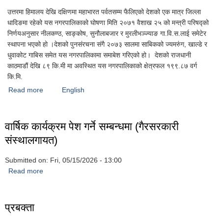
उत्तरमा हिमालय देखि दक्षिणमा महाभारत पर्वतसम्म फैलिएको देशको एक मात्र जिल्ला
धादिङमा रहेको यस नगरपालिकाको घोषणा मिति २०७१ वैशाख २५ को मन्त्री परिषद्को
निर्णयअनुसार नीलकण्ठ, साङ्कोष, सुनौलाबजार र मुरलीभञ्ज्याङ गा.वि.स.लाई समेटेर
स्थापना भएको हो ।देशको पुनसंरचना संगै २०७३ सालमा साबिकको ज्यमरुंग, खाल्डे र
धुवाकोट गाबिस समेत यस नगरपालिकामा समाबेश गरिएको हो। देशको राजधानी
काठमाडौं देखि ८९ कि.मी मा अवस्थित यस नगरपालिकाको क्षेत्रफल १९९.८७ वर्ग
कि.मि.
Read more
about नीलकण्ठ नगरपालिकाको परिचय
English
वार्षिक कार्यक्रम पेश गर्ने सम्बन्धमा (गैरसरकारी
संस्थालगायत)
Submitted on:
Fri, 05/15/2026 - 13:00
Read more
about वार्षिक कार्यक्रम पेश गर्ने सम्बन्धमा (गैरसरकारी संस्थालगायत)
प्रबक्ता