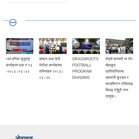
सार्वजनिक सुनुवाई
सम्मान तथा फेरी
GRASSROOTS
तेस्रो बागमती स्तरिय
कार्यक्रम वडा न‌‍‌ १३
भेटौला कार्यक्रमा
FOOTBALL
खेलकुद
-२०८३।०३।३२
तस्विरहरु २०८३।
PROGRAM
प्रतियोगितामा
०३।२६
DHADING
सहभागी फुटबल र
ब्याडमिन्टन टोलिलाइ
बिदाइ गर्नुहुदै नगर
प्रमुख।
सेवाहरु