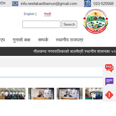
र्ट
ल
info.neelakanthamun@gmail.com
010-520568
English
नेपाली
Search form
Search
 एप
गुनासो कक्ष
सम्पर्क
स्थानीय राजपत्र
नीलकण्ठ नगरपालिकाको बालमैत्री स्थानीय शासनका ५१ वटा सू