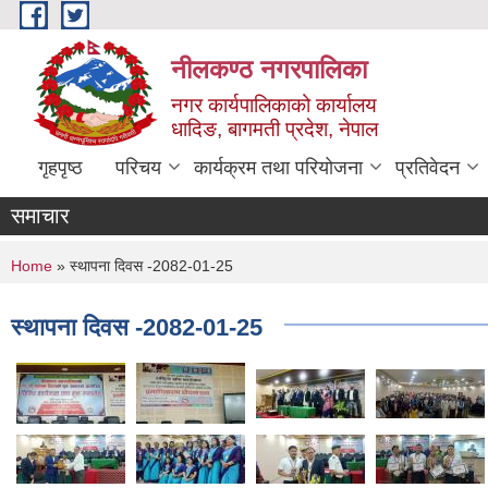
Skip to main content
नीलकण्ठ नगरपालिका
नगर कार्यपालिकाको कार्यालय
धादिङ, बागमती प्रदेश, नेपाल
गृहपृष्ठ
परिचय
कार्यक्रम तथा परियोजना
प्रतिवेदन
समाचार
You are here
Home
» स्थापना दिवस -2082-01-25
स्थापना दिवस -2082-01-25