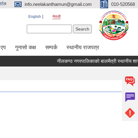
र्ट
ल
info.neelakanthamun@gmail.com
010-520568
English
नेपाली
Search form
Search
 एप
गुनासो कक्ष
सम्पर्क
स्थानीय राजपत्र
नीलकण्ठ नगरपालिकाको बालमैत्री स्थानीय शासन