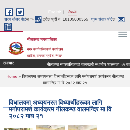
Skip to main content
English
नेपाली
श्रम संसार पाेर्ट
ल ">
ट्रोल फ्री न. 18105000355
श्रम संसार पाेर्ट
ल
नीलकण्ठ नगरपालिका
नगर कार्यपालिकाको कार्यालय
धादिङ, बागमती प्रदेश, नेपाल
समाचार
नीलकण्ठ नगरपालिकाको बालमैत्री स्थानीय शासनका ५१ वटा स
You are here
Home
» विधालयमा अध्ययनरत विध्यार्थीहरूका लागि मनोपरामर्श कार्यक्रम नीलकण्ठ
वालमन्दिर मा वि २०८२ माघ २१
विधालयमा अध्ययनरत विध्यार्थीहरूका लागि
मनोपरामर्श कार्यक्रम नीलकण्ठ वालमन्दिर मा वि
२०८२ माघ २१