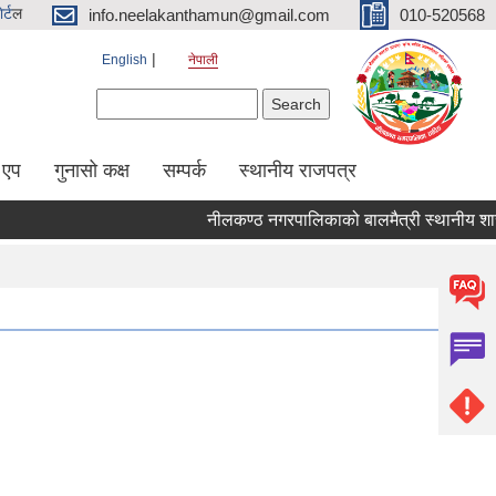
र्ट
ल
info.neelakanthamun@gmail.com
010-520568
English
नेपाली
Search form
Search
 एप
गुनासो कक्ष
सम्पर्क
स्थानीय राजपत्र
नीलकण्ठ नगरपालिकाको बालमैत्री स्थानीय शासन