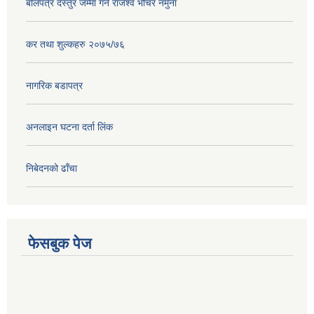
बोलपत्र दस्तुर जम्मा गर्ने राजश्व भौचर नमुना
कर तथा शुल्कहरु २०७५/७६
नागरिक बडापत्र
अनलाइन घटना दर्ता लिंक
निबेदनको ढाँचा
फेसबुक पेज