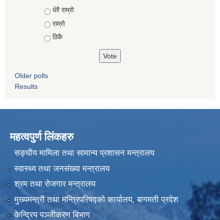
Choices
धेरै राम्रो
राम्रो
ठिकै
Older polls
Results
महत्वपुर्ण लिंकहरु
सङ्घीय मामिला तथा सामान्य प्रशासन मन्त्रालय
स्वास्थ्य तथा जनसंख्या मन्त्रालय
श्रम तथा रोजगार मन्त्रालय
मुख्यमन्त्री तथा मन्त्रिपरिषद्को कार्यालय, बागमती प्रदेश
केन्द्रिय पञ्जीकरण बिभाग