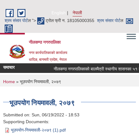
Skip to main content
English
नेपाली
श्रम संसार पाेर्ट
ल ">
ट्रोल फ्री न. 18105000355
श्रम संसार पाेर्ट
ल
नीलकण्ठ नगरपालिका
नगर कार्यपालिकाको कार्यालय
धादिङ, बागमती प्रदेश, नेपाल
समाचार
नीलकण्ठ नगरपालिकाको बालमैत्री स्थानीय शासनका ५१ वटा
You are here
Home
» भूउपयाेग नियमावली, २०७९
भूउपयाेग नियमावली, २०७९
Submitted on:
Sun, 06/19/2022 - 18:53
Supporting Documents:
भूउपयोग-नियमावली-२०७९ (1).pdf