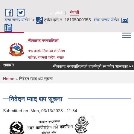
Skip to main content
English
नेपाली
श्रम संसार पाेर्ट
ल ">
ट्रोल फ्री न. 18105000355
श्रम संसार पाेर्ट
ल
नीलकण्ठ नगरपालिका
नगर कार्यपालिकाको कार्यालय
धादिङ, बागमती प्रदेश, नेपाल
समाचार
नीलकण्ठ नगरपालिकाको बालमैत्री स्थानीय शासनका ५१ वट
You are here
Home
» निवेदन म्याद थप सूचना
निवेदन म्याद थप सूचना
Submitted on:
Mon, 03/13/2023 - 11:54