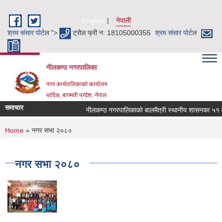
Skip to main content
English
नेपाली
श्रम संसार पाेर्ट
ल ">
ट्रोल फ्री न. 18105000355
श्रम संसार पाेर्ट
ल
नीलकण्ठ नगरपालिका
नगर कार्यपालिकाको कार्यालय
धादिङ, बागमती प्रदेश, नेपाल
समाचार
नीलकण्ठ नगरपालिकाको बालमैत्री स्थानीय शासनका ५१ वटा
You are here
Home
» नगर सभा २०८०
नगर सभा २०८०