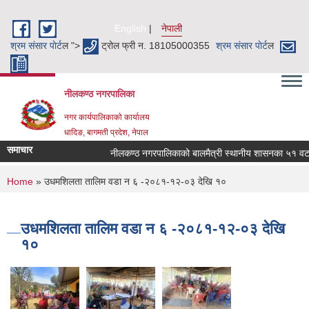
Skip to main content
English
नेपाली
श्रम संसार पाेर्ट
ल ">
ट्रोल फ्री न. 18105000355
श्रम संसार पाेर्ट
ल
नीलकण्ठ नगरपालिका
नगर कार्यपालिकाको कार्यालय
धादिङ, बागमती प्रदेश, नेपाल
समाचार
नीलकण्ठ नगरपालिकाको बालमैत्री स्थानीय शासनका ५१ वटा स
You are here
Home
» उधमशिलता तालिम वडा न ६ -२०८१-१२-०३ देखि १०
उधमशिलता तालिम वडा न ६ -२०८१-१२-०३ देखि
१०