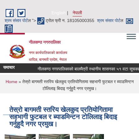
Skip to main content
English
नेपाली
श्रम संसार पाेर्ट
ल ">
ट्रोल फ्री न. 18105000355
श्रम संसार पाेर्ट
ल
नीलकण्ठ नगरपालिका
नगर कार्यपालिकाको कार्यालय
धादिङ, बागमती प्रदेश, नेपाल
समाचार
नीलकण्ठ नगरपालिकाको बालमैत्री स्थानीय शासनका ५१ वटा सूचकहरु 
You are here
Home
» तेस्रो बागमती स्तरिय खेलकुद प्रतियोगितामा सहभागी फुटबल र ब्याडमिन्टन
टोलिलाइ बिदाइ गर्नुहुदै नगर प्रमुख।
तेस्रो बागमती स्तरिय खेलकुद प्रतियोगितामा
सहभागी फुटबल र ब्याडमिन्टन टोलिलाइ बिदाइ
गर्नुहुदै नगर प्रमुख।