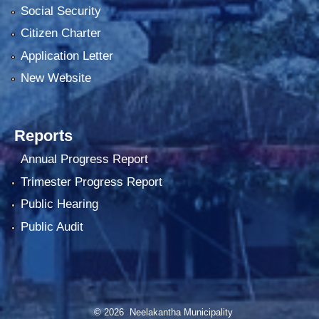
Social Security
Citizen Charter
Application Letter
New Website
Reports
Annual Progress Report
Trimester Progress Report
Public Hearing
Public Audit
© 2026 Neelakantha Municipality