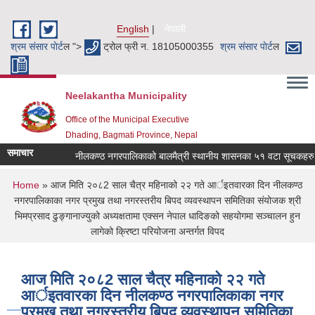
Skip to main content
English
नेपाली
श्रम संसार पाेर्ट
ल ">
ट्रोल फ्री न. 18105000355
श्रम संसार पाेर्ट
ल
Neelakantha Municipality
Office of the Municipal Executive
Dhading, Bagmati Province, Nepal
समाचार
नीलकण्ठ नगरपालिकाको बालमैत्री स्थानीय शासनका ५१ वटा सूचकहरु !
You are here
Home
» आज मिति २०८2 साल चैत्र महिनाको २२ गते आर्इतवारका दिन नीलकण्ठ
नगरपालिकाका नगर प्रमुख तथा नगरस्तरीय बिपद व्यवस्थापन समितिका संयोजक श्री
भिमप्रसाद ढुङ्गानाज्युको अध्यक्षतामा एक्सन नेपाल धादिङको सहयोगमा सञ्चालन हुन
लागेको क्रिष्टा परियोजना अन्तर्गत विपद
आज मिति २०८2 साल चैत्र महिनाको २२ गते
आर्इतवारका दिन नीलकण्ठ नगरपालिकाका नगर
प्रमुख तथा नगरस्तरीय बिपद व्यवस्थापन समितिका