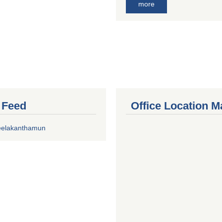
more
r Feed
Office Location M
eelakanthamun