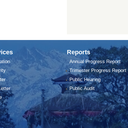
ices
Reports
ation
Annual Progress Report
ity
Trimester Progress Report
ter
Public Hearing
Letter
Public Audit
e