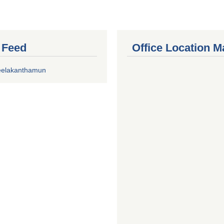
r Feed
Office Location M
eelakanthamun