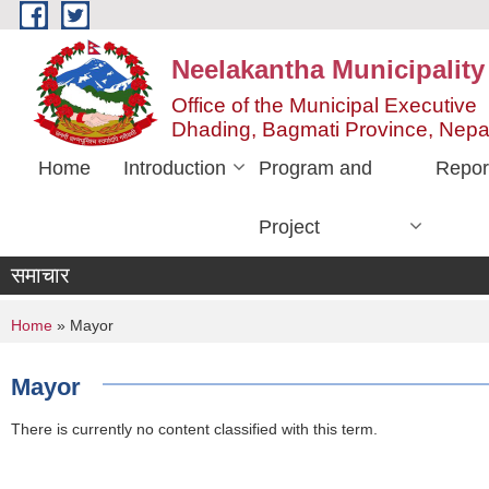
Skip to main content
Neelakantha Municipality
Office of the Municipal Executive
Dhading, Bagmati Province, Nepa
Home
Introduction
Program and
Repor
Project
समाचार
You are here
Home
» Mayor
Mayor
There is currently no content classified with this term.