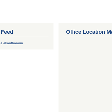
r Feed
Office Location M
eelakanthamun