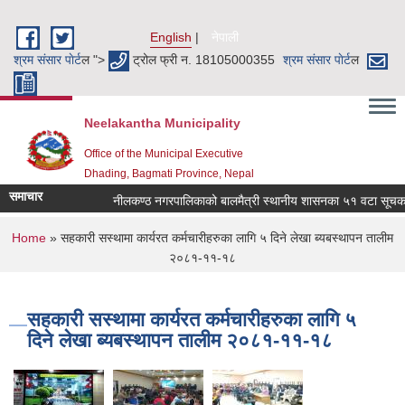
Skip to main content
English
नेपाली
श्रम संसार पाेर्ट
ल ">
ट्रोल फ्री न. 18105000355
श्रम संसार पाेर्ट
ल
Neelakantha Municipality
Office of the Municipal Executive
Dhading, Bagmati Province, Nepal
समाचार
नीलकण्ठ नगरपालिकाको बालमैत्री स्थानीय शासनका ५१ वटा सूचकहरु 
You are here
Home
» सहकारी सस्थामा कार्यरत कर्मचारीहरुका लागि ५ दिने लेखा ब्यबस्थापन तालीम
२०८१-११-१८
सहकारी सस्थामा कार्यरत कर्मचारीहरुका लागि ५
दिने लेखा ब्यबस्थापन तालीम २०८१-११-१८