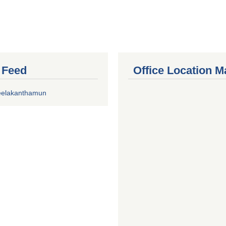
r Feed
Office Location M
eelakanthamun