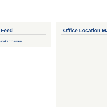
r Feed
Office Location M
eelakanthamun