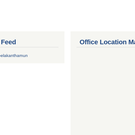
r Feed
Office Location M
eelakanthamun