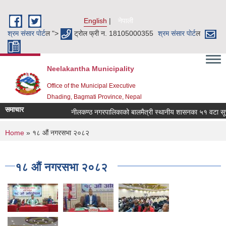
Skip to main content
English
नेपाली
श्रम संसार पाेर्ट
ल ">
ट्रोल फ्री न. 18105000355
श्रम संसार पाेर्ट
ल
Neelakantha Municipality
Office of the Municipal Executive
Dhading, Bagmati Province, Nepal
समाचार
नीलकण्ठ नगरपालिकाको बालमैत्री स्थानीय शासनका ५१ वटा सूचकह
You are here
Home
» १८ औं नगरसभा २०८२
१८ औं नगरसभा २०८२